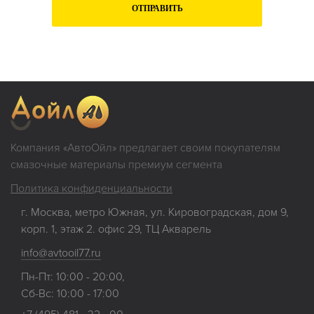
ОТПРАВИТЬ
Нажимая на кнопку "Отправить", Вы даете
согласие на обработку
своих
персональных данных
Компания «АвтоОйл» предлагает своим покупателям
смазочные материалы премиум сегмента
Политика конфиденциальности
г. Москва, метро Южная, ул. Кировоградская, дом 9,
корп. 1, этаж 2. офис 29, ТЦ Акварель
info@avtooil77.ru
Пн-Пт: 10:00 - 20:00,
Сб-Вс: 10:00 - 17:00