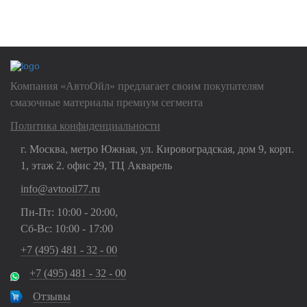
Нажимая на кнопку "Отправить", Вы даете
согласие на обработку
своих
персональных данных
Компания «АвтоОйл» предлагает своим покупателям
смазочные материалы премиум сегмента
Политика конфиденциальности
г. Москва, метро Южная, ул. Кировоградская, дом 9, корп.
1, этаж 2. офис 29, ТЦ Акварель
info@avtooil77.ru
Пн-Пт: 10:00 - 20:00,
Сб-Вс: 10:00 - 17:00
+7 (495) 481 - 32 - 00
+7 (495) 481 - 32 - 00
Отзывы