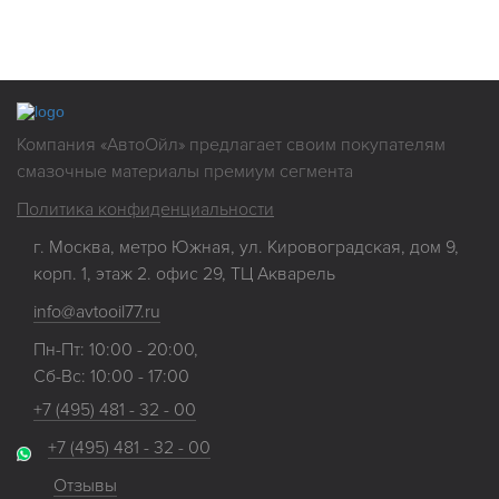
Нажимая на кнопку "Отправить", Вы даете
согласие на обработку
своих
персональных данных
Компания «АвтоОйл» предлагает своим покупателям
смазочные материалы премиум сегмента
Политика конфиденциальности
г. Москва, метро Южная, ул. Кировоградская, дом 9,
корп. 1, этаж 2. офис 29, ТЦ Акварель
info@avtooil77.ru
Пн-Пт: 10:00 - 20:00,
Сб-Вс: 10:00 - 17:00
+7 (495) 481 - 32 - 00
+7 (495) 481 - 32 - 00
Отзывы