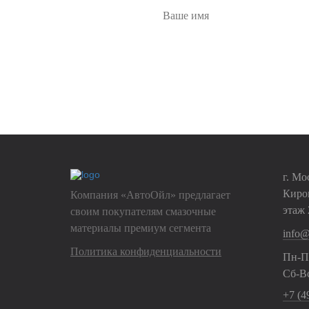
На
г. Мо
Киров
Компания «АвтоОйл» предлагает
этаж 
своим покупателям смазочные
материалы премиум сегмента
info@
Политика конфиденциальности
Пн-Пт
Сб-Вс
+7 (49