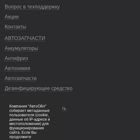
Вопрос в техподдержку
Акции
Контакты
АВТОЗАПЧАСТИ
Аккумуляторы
Антифриз
Автохимия
Автозапчасти
Дезинфицирующее средство
Насосы
Компания "АвтоОйл"
Незамерзающая жидкость
собирает метаданные
пользователя (cookie,
Смазочные материалы
данные об IP-адресе и
местоположении) для
Тормозная жидкость
функционирования
сайта. Если Вы
продолжите
Фильтры