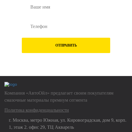
ОТПРАВИТЬ
Нажимая на кнопку "Отправить", Вы даете
согласие на обработку
своих
персональных данных
Компания «АвтоОйл» предлагает своим покупателям
смазочные материалы премиум сегмента
Политика конфиденциальности
г. Москва, метро Южная, ул. Кировоградская, дом 9, корп.
1, этаж 2. офис 29, ТЦ Акварель