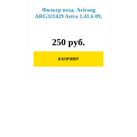
Фильтр возд. Arirang
ARG321429 Astra 1.41.6 09,
Chevrolet Cruze 09- аналог
C26108
250 руб.
В КОРЗИНУ
Остались вопросы?
Заполните форму ниже и наши менеджеры
перезвонят вам