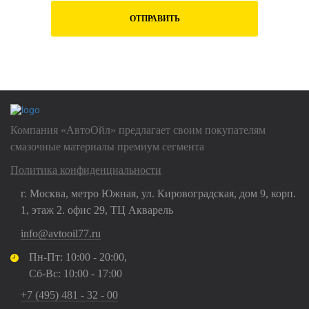
ОТПРАВИТЬ
Нажимая на кнопку "Отправить", Вы даете
согласие на обработку
своих
персональных данных
Компания «АвтоОйл» предлагает своим покупателям
смазочные материалы премиум сегмента
Политика конфиденциальности
г. Москва, метро Южная, ул. Кировоградская, дом 9, корп.
1, этаж 2. офис 29, ТЦ Акварель
info@avtooil77.ru
Пн-Пт: 10:00 - 20:00,
Сб-Вс: 10:00 - 17:00
+7 (495) 481 - 32 - 00