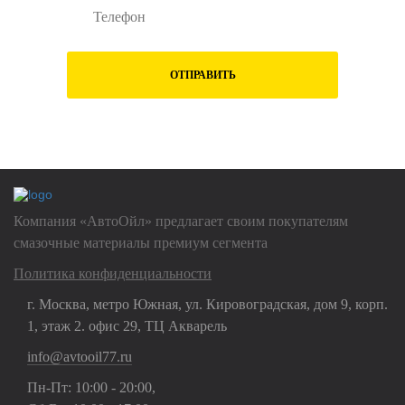
ОТПРАВИТЬ
Нажимая на кнопку "Отправить", Вы даете
согласие на обработку
своих
персональных данных
Компания «АвтоОйл» предлагает своим покупателям
смазочные материалы премиум сегмента
Политика конфиденциальности
г. Москва, метро Южная, ул. Кировоградская, дом 9, корп.
1, этаж 2. офис 29, ТЦ Акварель
info@avtooil77.ru
Пн-Пт: 10:00 - 20:00,