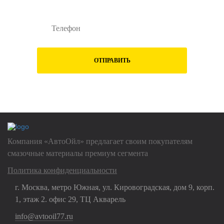
ОТПРАВИТЬ
Нажимая на кнопку "Отправить", Вы даете
согласие на обработку
своих
персональных данных
Компания «АвтоОйл» предлагает своим покупателям
смазочные материалы премиум сегмента
Политика конфиденциальности
г. Москва, метро Южная, ул. Кировоградская, дом 9, корп.
1, этаж 2. офис 29, ТЦ Акварель
info@avtooil77.ru