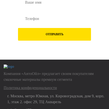
ОТПРАВИТЬ
Нажимая на кнопку "Отправить", Вы даете
согласие на обработку
своих
персональных данных
Компания «АвтоОйл» предлагает своим покупателям
смазочные материалы премиум сегмента
Политика конфиденциальности
г. Москва, метро Южная, ул. Кировоградская, дом 9, корп.
1, этаж 2. офис 29, ТЦ Акварель