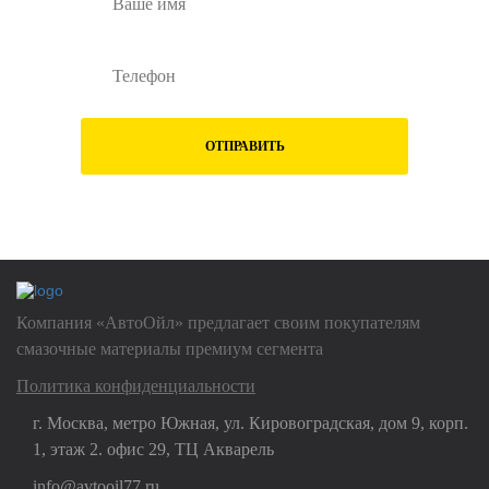
ОТПРАВИТЬ
Нажимая на кнопку "Отправить", Вы даете
согласие на обработку
своих
персональных данных
Компания «АвтоОйл» предлагает своим покупателям
смазочные материалы премиум сегмента
Политика конфиденциальности
г. Москва, метро Южная, ул. Кировоградская, дом 9, корп.
1, этаж 2. офис 29, ТЦ Акварель
info@avtooil77.ru