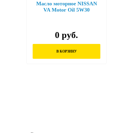
Масло моторное NISSAN
VA Motor Oil 5W30
синтетическое 5 л KE900-
99943VA 5w30 5L син.
0 руб.
В КОРЗИНУ
Остались вопросы?
Заполните форму ниже и наши менеджеры
перезвонят вам