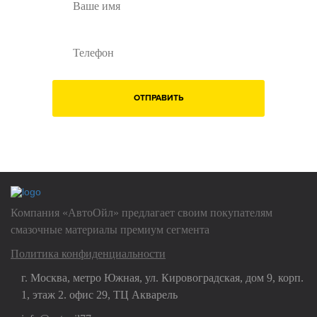
ОТПРАВИТЬ
Нажимая на кнопку "Отправить", Вы даете
согласие на обработку
своих
персональных данных
Компания «АвтоОйл» предлагает своим покупателям
смазочные материалы премиум сегмента
Политика конфиденциальности
г. Москва, метро Южная, ул. Кировоградская, дом 9, корп.
1, этаж 2. офис 29, ТЦ Акварель