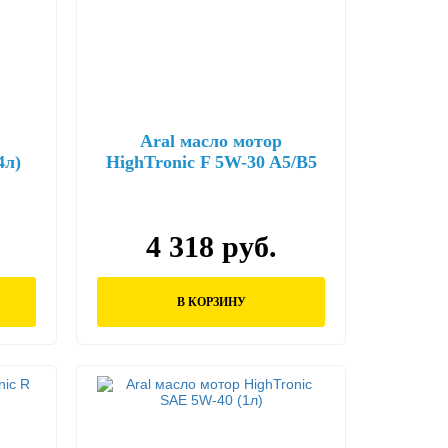
Aral масло мотор
4л)
HighTronic F 5W-30 A5/B5
(4л)
4 318 руб.
В КОРЗИНУ