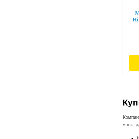
М
Hi
Куп
Компан
масла д
И