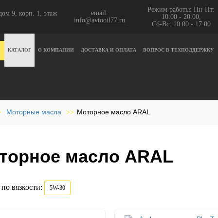
Режим работы: Пн-Пт:
email:
ом 9, корп. 1, этаж
10:00 - 20:00,
info@avtooil77.ru
Сб-Вс: 10:00 - 17:00
КАТАЛОГ
О КОМПАНИИ
ДОСТАВКА И ОПЛАТА
ВОПРОС В ТЕХПОДДЕРЖКУ
Моторные масла
Моторное масло ARAL
>
>>
торное масло ARAL
по вязкости:
5W-30