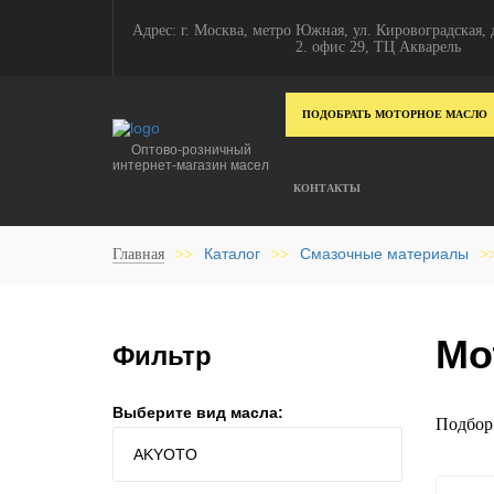
Адрес: г. Москва, метро Южная, ул. Кировоградская, д
2. офис 29, ТЦ Акварель
ПОДОБРАТЬ МОТОРНОЕ МАСЛО
Оптово-розничный
интернет-магазин масел
КОНТАКТЫ
Каталог
Смазочные материалы
Главная
>>
>>
>
Мо
Фильтр
Выберите вид масла:
Подбор 