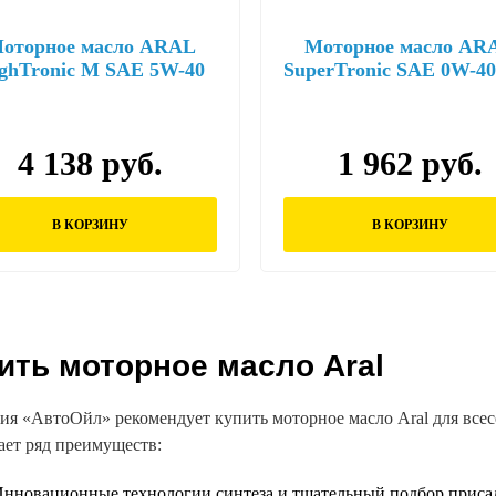
оторное масло ARAL
Моторное масло AR
ghTronic M SAE 5W-40
SuperTronic SAE 0W-40
(4л)
4 138 руб.
1 962 руб.
В КОРЗИНУ
В КОРЗИНУ
ить моторное масло Aral
ия
«АвтоОйл
» рекомендует купить моторное масло Aral для все
ает ряд преимуществ:
нновационные технологии синтеза и тщательный подбор присадо