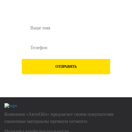
Заполните форму ниже и наши менеджеры
перезвонят вам
ОТПРАВИТЬ
Нажимая на кнопку "Отправить", Вы даете
согласие на обработку
своих
персональных данных
Компания «АвтоОйл» предлагает своим покупателям
смазочные материалы премиум сегмента
Политика конфиденциальности