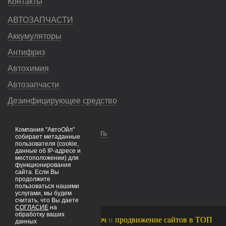
Контакты
АВТОЗАПЧАСТИ
Аккумуляторы
Антифриз
Автохимия
Автозапчасти
Дезинфицирующее средство
Насосы
Компания "АвтоОйл"
Незамерзающая жидкость
собирает метаданные
пользователя (cookie,
Смазочные материалы
данные об IP-адресе и
местоположении) для
Тормозная жидкость
функционирования
сайта. Если Вы
продолжите
Фильтры
пользоваться нашими
услугами, мы будем
считать, что Вы даете
СОГЛАСИЕ
на
обработку ваших
Создание сайтов под ключ
и
продвижение сайтов в ТОП
данных