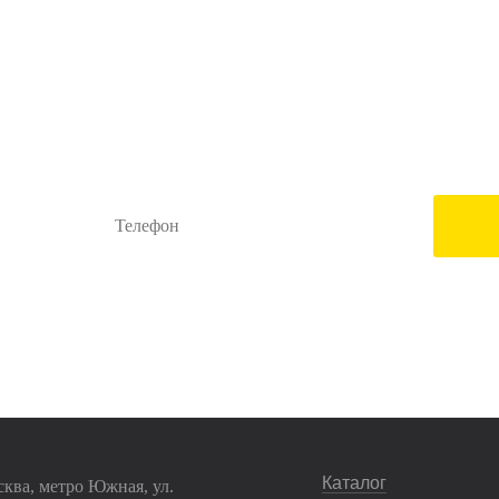
Остались вопросы?
Заполните форму ниже и наши менеджеры перезвонят ва
жимая на кнопку "Отправить", Вы даете
согласие на обработку
своих персональных дан
Каталог
сква, метро Южная, ул.