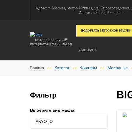
Адрес: г. Москва, метро Южная, ул. Кировоградская, д
2. офис 29, ТЦ Акварель
ПОДОБРАТЬ МОТОРНОЕ МАСЛО
Оптово-розничный
интернет-магазин масел
КОНТАКТЫ
Каталог
Фильтры
Масляные
Главная
>>
>>
>>
BI
Фильтр
Выберите вид масла: