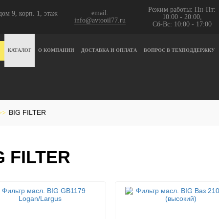
Режим работы: Пн-Пт:
email:
ом 9, корп. 1, этаж
10:00 - 20:00,
info@avtooil77.ru
Сб-Вс: 10:00 - 17:00
КАТАЛОГ
О КОМПАНИИ
ДОСТАВКА И ОПЛАТА
ВОПРОС В ТЕХПОДДЕРЖКУ
BIG FILTER
>>
G FILTER