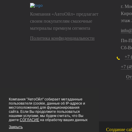
г. Мо
Киров
Компания «АвтоОйл» предлагает
этаж 
своим покупателям смазочные
материалы премиум сегмента
info@
Политика конфиденциальности
Пн-Пт
Сб-Вс
+7 
+7 (49
От
Компания "АвтоОйл" собирает метаданные
пользователя (cookie, данные об IP-адресе и
местоположении) для функционирования
сайта. Если Вы продолжите пользоваться
нашими услугами, мы будем считать, что Вы
даете
СОГЛАСИЕ
на обработку ваших данных
Закрыть
Создание са