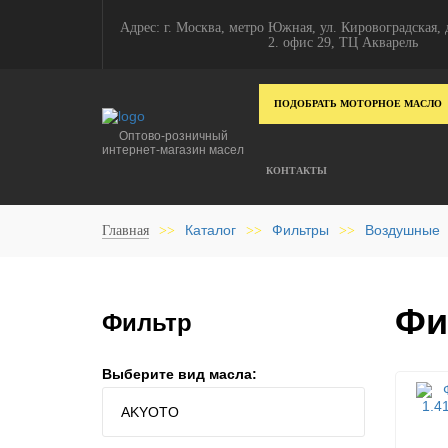
Адрес: г. Москва, метро Южная, ул. Кировоградская, д
2. офис 29, ТЦ Акварель
ПОДОБРАТЬ МОТОРНОЕ МАСЛО
Оптово-розничный
интернет-магазин масел
КОНТАКТЫ
Каталог
Фильтры
Воздушные
Главная
>>
>>
>>
Фи
Фильтр
Выберите вид масла: