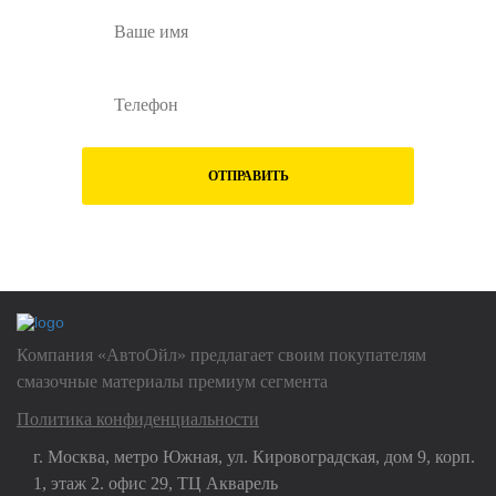
ОТПРАВИТЬ
Нажимая на кнопку "Отправить", Вы даете
согласие на обработку
своих
персональных данных
Компания «АвтоОйл» предлагает своим покупателям
смазочные материалы премиум сегмента
Политика конфиденциальности
г. Москва, метро Южная, ул. Кировоградская, дом 9, корп.
1, этаж 2. офис 29, ТЦ Акварель