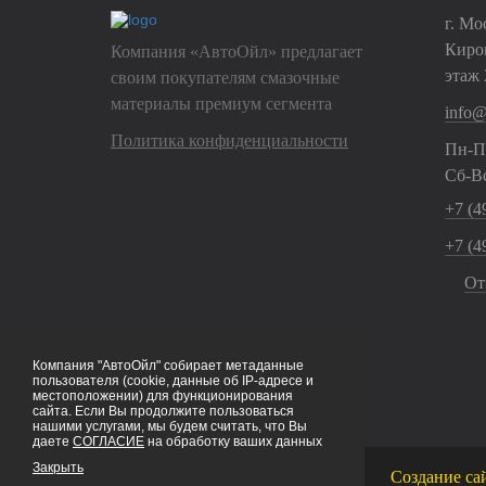
г. Мо
Киров
Компания «АвтоОйл» предлагает
этаж 
своим покупателям смазочные
материалы премиум сегмента
info@
Политика конфиденциальности
Пн-Пт
Сб-Вс
+7 (49
+7 (49
От
Компания "АвтоОйл" собирает метаданные
пользователя (cookie, данные об IP-адресе и
местоположении) для функционирования
сайта. Если Вы продолжите пользоваться
нашими услугами, мы будем считать, что Вы
даете
СОГЛАСИЕ
на обработку ваших данных
Закрыть
Создание са