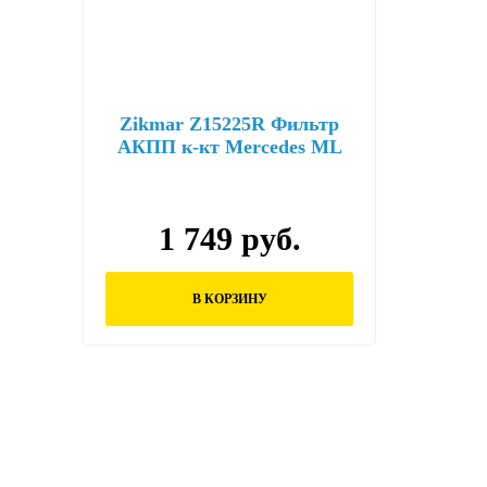
Zikmar Z15225R Фильтр
АКПП к-кт Mercedes ML
350,C350,CL 63 AMG, E 400
1 749 руб.
В КОРЗИНУ