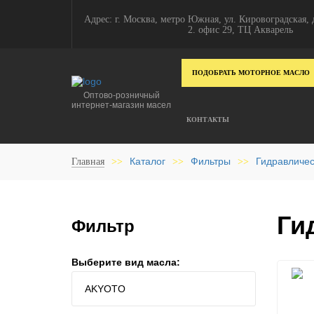
Адрес: г. Москва, метро Южная, ул. Кировоградская, д
2. офис 29, ТЦ Акварель
ПОДОБРАТЬ МОТОРНОЕ МАСЛО
Оптово-розничный
интернет-магазин масел
КОНТАКТЫ
Каталог
Фильтры
Гидравличес
Главная
>>
>>
>>
Ги
Фильтр
Выберите вид масла: