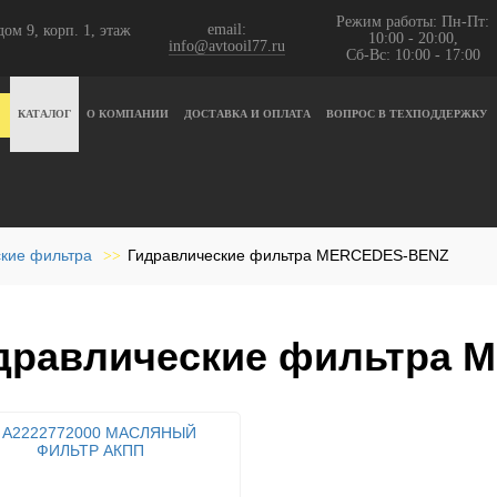
Режим работы: Пн-Пт:
email:
ом 9, корп. 1, этаж
10:00 - 20:00,
info@avtooil77.ru
Сб-Вс: 10:00 - 17:00
КАТАЛОГ
О КОМПАНИИ
ДОСТАВКА И ОПЛАТА
ВОПРОС В ТЕХПОДДЕРЖКУ
кие фильтра
Гидравлические фильтра MERCEDES-BENZ
>>
дравлические фильтра 