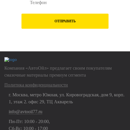
ОТПРАВИТЬ
Нажимая на кнопку "Отправить", Вы даете
согласие на обработку
своих
персональных данных
Компания «АвтоОйл» предлагает своим покупателям
смазочные материалы премиум сегмента
Политика конфиденциальности
г. Москва, метро Южная, ул. Кировоградская, дом 9, корп.
1, этаж 2. офис 29, ТЦ Акварель
info@avtooil77.ru
Пн-Пт: 10:00 - 20:00,
Сб-Вс: 10:00 - 17:00