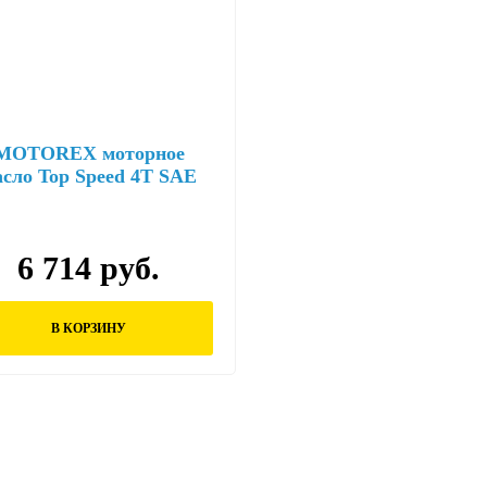
MOTOREX моторное
асло Top Speed 4Т SAE
10W/40 (4л) синт.
6 714 руб.
В КОРЗИНУ