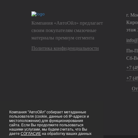
г. Мо
Киров
Компания «АвтоОйл» предлагает
этаж 
своим покупателям смазочные
материалы премиум сегмента
info@
Политика конфиденциальности
Пн-Пт
Сб-Вс
+7 (49
+7 (49
От
Компания "АвтоОйл" собирает метаданные
пользователя (cookie, данные об IP-адресе и
местоположении) для функционирования
сайта. Если Вы продолжите пользоваться
нашими услугами, мы будем считать, что Вы
даете
СОГЛАСИЕ
на обработку ваших данных