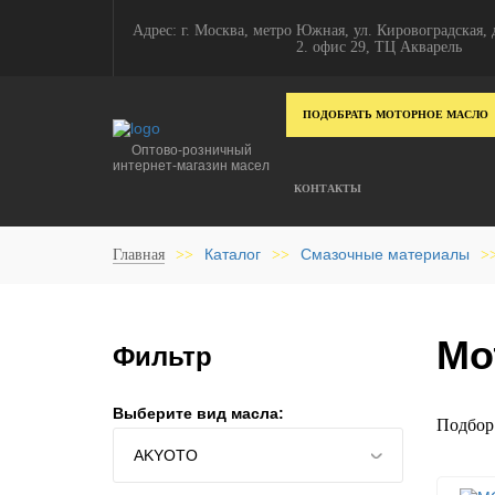
Адрес: г. Москва, метро Южная, ул. Кировоградская, д
2. офис 29, ТЦ Акварель
ПОДОБРАТЬ МОТОРНОЕ МАСЛО
Оптово-розничный
интернет-магазин масел
КОНТАКТЫ
Каталог
Смазочные материалы
Главная
>>
>>
>
Мо
Фильтр
Выберите вид масла:
Подбор 