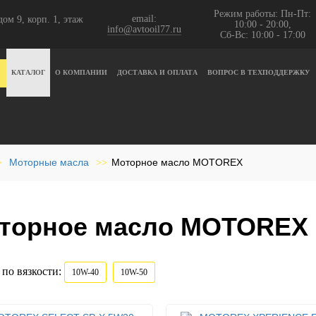
Режим работы: Пн-Пт:
email:
ом 9, корп. 1, этаж
10:00 - 20:00,
info@avtooil77.ru
Сб-Вс: 10:00 - 17:00
КАТАЛОГ
О КОМПАНИИ
ДОСТАВКА И ОПЛАТА
ВОПРОС В ТЕХПОДДЕРЖКУ
Моторные масла
Моторное масло MOTOREX
>
>>
торное масло MOTOREX
по вязкости:
10W-40
10W-50