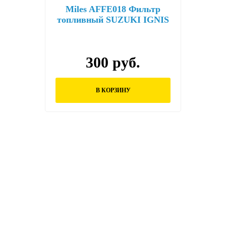
Miles AFFE018 Фильтр
топливный SUZUKI IGNIS
/SWIFT /SX4 1.3/1.9 DDiS
03-
300 руб.
В КОРЗИНУ
Остались вопросы?
Заполните форму ниже и наши менеджеры
перезвонят вам