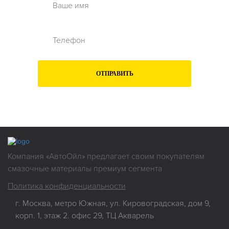
ОТПРАВИТЬ
Нажимая на кнопку "Отправить", Вы даете
согласие на обработку
своих
персональных данных
Компания «АвтоОйл» предлагает своим покупателям
смазочные материалы премиум сегмента
Политика конфиденциальности
г. Москва, метро Южная, ул. Кировоградская, дом 9,
корп. 1, этаж 2. офис 29, ТЦ Акварель