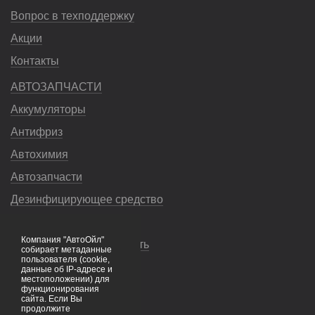
Вопрос в техподдержку
Акции
Контакты
АВТОЗАПЧАСТИ
Аккумуляторы
Антифриз
Автохимия
Автозапчасти
Дезинфицирующее средство
Насосы
Компания "АвтоОйл"
Незамерзающая жидкость
собирает метаданные
пользователя (cookie,
Смазочные материалы
данные об IP-адресе и
местоположении) для
Тормозная жидкость
функционирования
сайта. Если Вы
продолжите
Фильтры