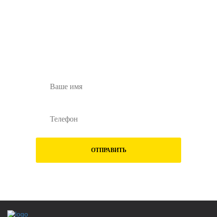
Остались вопросы?
Заполните форму ниже и наши менеджеры
перезвонят вам
ОТПРАВИТЬ
Нажимая на кнопку "Отправить", Вы даете
согласие на обработку
своих
персональных данных