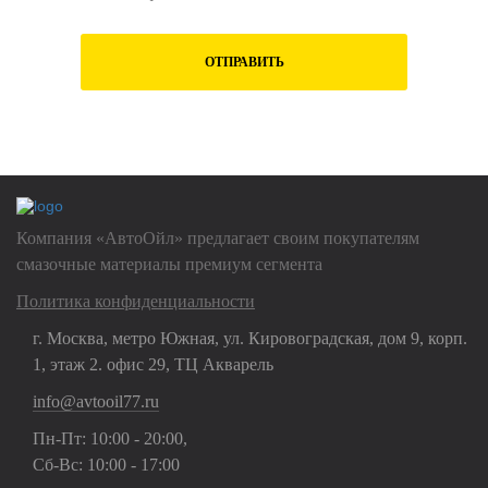
ОТПРАВИТЬ
Нажимая на кнопку "Отправить", Вы даете
согласие на обработку
своих
персональных данных
Компания «АвтоОйл» предлагает своим покупателям
смазочные материалы премиум сегмента
Политика конфиденциальности
г. Москва, метро Южная, ул. Кировоградская, дом 9, корп.
1, этаж 2. офис 29, ТЦ Акварель
info@avtooil77.ru
Пн-Пт: 10:00 - 20:00,
Сб-Вс: 10:00 - 17:00