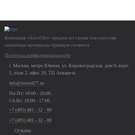
Нажимая на кнопку "Отправить", Вы даете
согласие на обработку
своих
персональных данных
Компания «АвтоОйл» предлагает своим покупателям
смазочные материалы премиум сегмента
Политика конфиденциальности
г. Москва, метро Южная, ул. Кировоградская, дом 9, корп.
1, этаж 2. офис 29, ТЦ Акварель
info@avtooil77.ru
Пн-Пт: 10:00 - 20:00,
Сб-Вс: 10:00 - 17:00
+7 (495) 481 - 32 - 00
+7 (495) 481 - 32 - 00
Отзывы