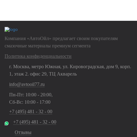
Нажимая на кнопку "Отправить", Вы даете
согласие на обработку
своих
персональных данных
Компания «АвтоОйл» предлагает своим покупателям
смазочные материалы премиум сегмента
Политика конфиденциальности
г. Москва, метро Южная, ул. Кировоградская, дом 9, корп.
1, этаж 2. офис 29, ТЦ Акварель
info@avtooil77.ru
Пн-Пт: 10:00 - 20:00,
Сб-Вс: 10:00 - 17:00
+7 (495) 481 - 32 - 00
+7 (495) 481 - 32 - 00
Отзывы