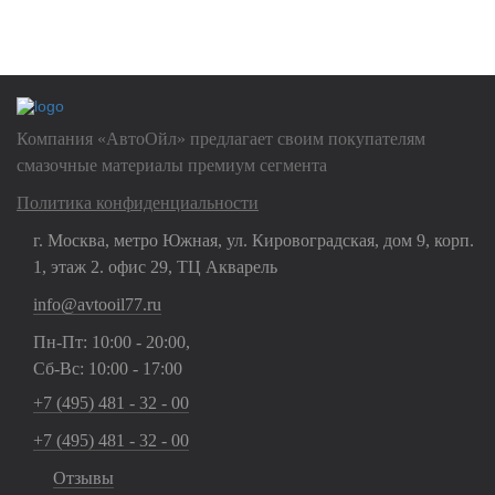
Нажимая на кнопку "Отправить", Вы даете
согласие на обработку
своих
персональных данных
Компания «АвтоОйл» предлагает своим покупателям
смазочные материалы премиум сегмента
Политика конфиденциальности
г. Москва, метро Южная, ул. Кировоградская, дом 9, корп.
1, этаж 2. офис 29, ТЦ Акварель
info@avtooil77.ru
Пн-Пт: 10:00 - 20:00,
Сб-Вс: 10:00 - 17:00
+7 (495) 481 - 32 - 00
+7 (495) 481 - 32 - 00
Отзывы