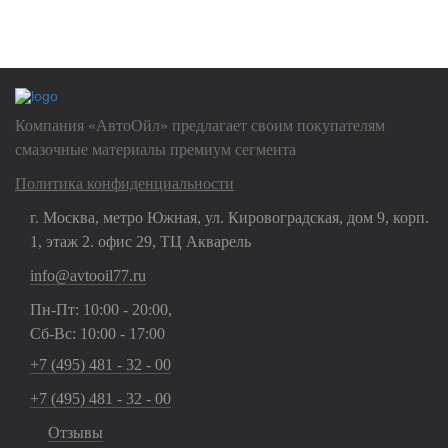
Нажимая на кнопку "Отправить", Вы даете
согласие на обработку
своих
персональных данных
Компания «АвтоОйл» предлагает своим покупателям
смазочные материалы премиум сегмента
Политика конфиденциальности
г. Москва, метро Южная, ул. Кировоградская, дом 9, корп.
1, этаж 2. офис 29, ТЦ Акварель
info@avtooil77.ru
Пн-Пт: 10:00 - 20:00,
Сб-Вс: 10:00 - 17:00
+7 (495) 481 - 32 - 00
+7 (495) 481 - 32 - 00
Отзывы