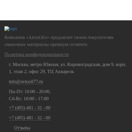
Нажимая на кнопку "Отправить", Вы даете
согласие на обработку
своих
персональных данных
Компания «АвтоОйл» предлагает своим покупателям
смазочные материалы премиум сегмента
Политика конфиденциальности
г. Москва, метро Южная, ул. Кировоградская, дом 9, корп.
1, этаж 2. офис 29, ТЦ Акварель
info@avtooil77.ru
Пн-Пт: 10:00 - 20:00,
Сб-Вс: 10:00 - 17:00
+7 (495) 481 - 32 - 00
+7 (495) 481 - 32 - 00
Отзывы